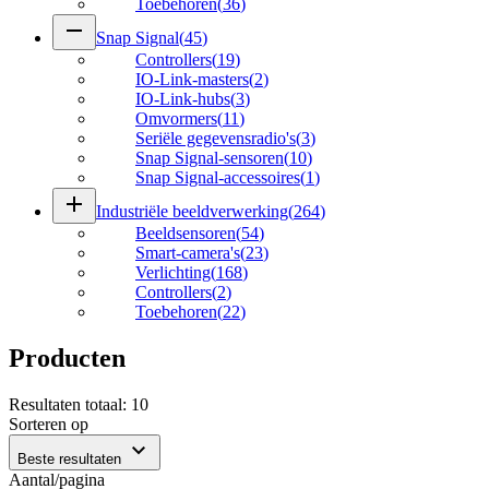
Toebehoren
(
36
)
remove
Snap Signal
(
45
)
Controllers
(
19
)
IO-Link-masters
(
2
)
IO-Link-hubs
(
3
)
Omvormers
(
11
)
Seriële gegevensradio's
(
3
)
Snap Signal-sensoren
(
10
)
Snap Signal-accessoires
(
1
)
add
Industriële beeldverwerking
(
264
)
Beeldsensoren
(
54
)
Smart-camera's
(
23
)
Verlichting
(
168
)
Controllers
(
2
)
Toebehoren
(
22
)
Producten
Resultaten totaal
:
10
Sorteren op
expand_more
Beste resultaten
Aantal/pagina