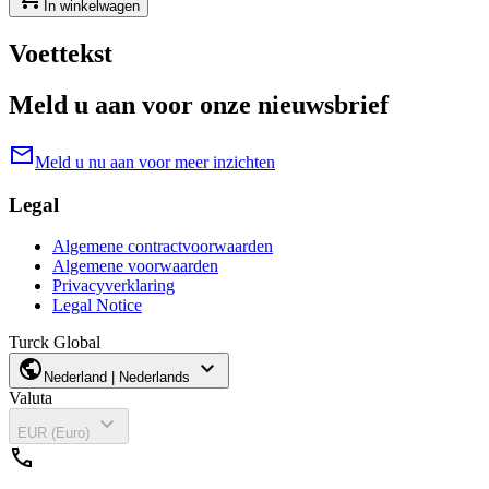
In winkelwagen
Voettekst
Meld u aan voor onze nieuwsbrief
mail
Meld u nu aan voor meer inzichten
Legal
Algemene contractvoorwaarden
Algemene voorwaarden
Privacyverklaring
Legal Notice
Turck Global
public
expand_more
Nederland | Nederlands
Valuta
expand_more
EUR (Euro)
call