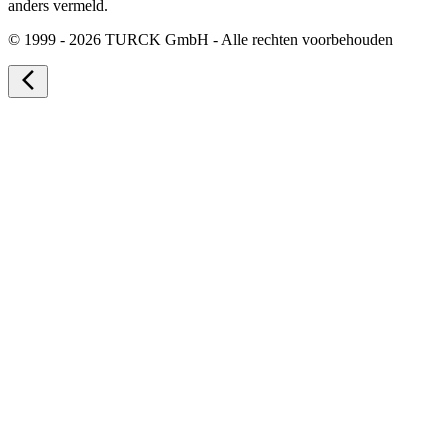
anders vermeld.
©
1999 - 2026 TURCK GmbH - Alle rechten voorbehouden
arrow_back_ios_new