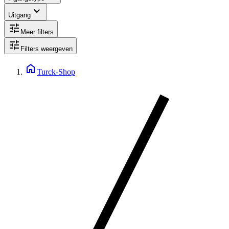
expand_more
Uitgang
tune
Meer filters
tune
Filters weergeven
home
Turck-Shop