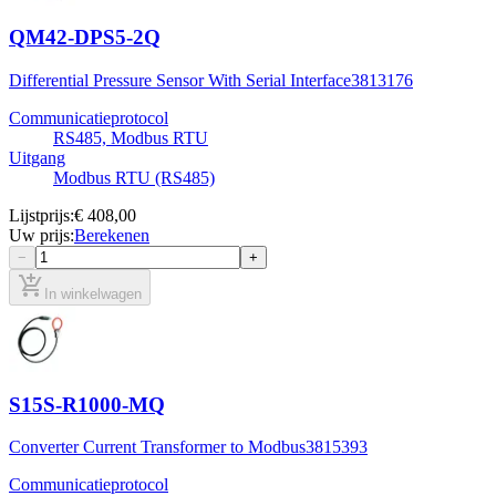
QM42-DPS5-2Q
Differential Pressure Sensor With Serial Interface
3813176
Communicatieprotocol
RS485, Modbus RTU
Uitgang
Modbus RTU (RS485)
Lijstprijs
:
€ 408,00
Uw prijs
:
Berekenen
−
+
add_shopping_cart
In winkelwagen
S15S-R1000-MQ
Converter Current Transformer to Modbus
3815393
Communicatieprotocol