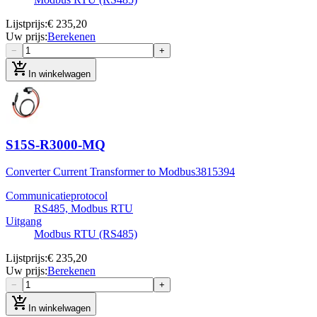
Lijstprijs
:
€ 235,20
Uw prijs
:
Berekenen
−
+
add_shopping_cart
In winkelwagen
S15S-R3000-MQ
Converter Current Transformer to Modbus
3815394
Communicatieprotocol
RS485, Modbus RTU
Uitgang
Modbus RTU (RS485)
Lijstprijs
:
€ 235,20
Uw prijs
:
Berekenen
−
+
add_shopping_cart
In winkelwagen