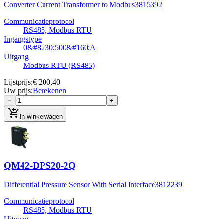
Converter Current Transformer to Modbus
3815392
Communicatieprotocol
RS485, Modbus RTU
Ingangstype
0&#8230;500&#160;A
Uitgang
Modbus RTU (RS485)
Lijstprijs
:
€ 200,40
Uw prijs
:
Berekenen
−
+
add_shopping_cart
In winkelwagen
QM42-DPS20-2Q
Differential Pressure Sensor With Serial Interface
3812239
Communicatieprotocol
RS485, Modbus RTU
Uitgang