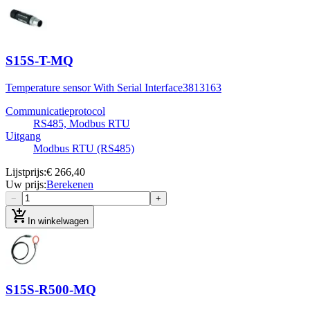
S15S-T-MQ
Temperature sensor With Serial Interface
3813163
Communicatieprotocol
RS485, Modbus RTU
Uitgang
Modbus RTU (RS485)
Lijstprijs
:
€ 266,40
Uw prijs
:
Berekenen
−
+
add_shopping_cart
In winkelwagen
S15S-R500-MQ