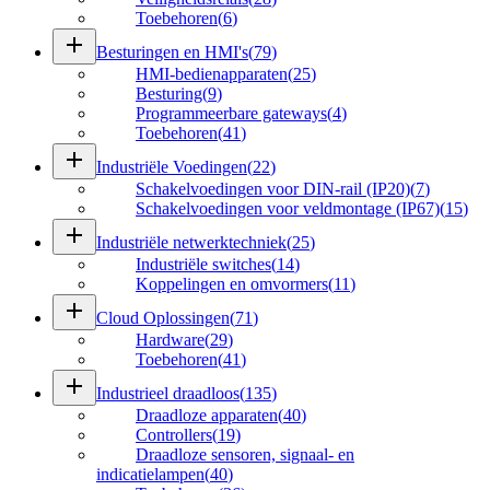
Toebehoren
(
6
)
add
Besturingen en HMI's
(
79
)
HMI-bedienapparaten
(
25
)
Besturing
(
9
)
Programmeerbare gateways
(
4
)
Toebehoren
(
41
)
add
Industriële Voedingen
(
22
)
Schakelvoedingen voor DIN-rail (IP20)
(
7
)
Schakelvoedingen voor veldmontage (IP67)
(
15
)
add
Industriële netwerktechniek
(
25
)
Industriële switches
(
14
)
Koppelingen en omvormers
(
11
)
add
Cloud Oplossingen
(
71
)
Hardware
(
29
)
Toebehoren
(
41
)
add
Industrieel draadloos
(
135
)
Draadloze apparaten
(
40
)
Controllers
(
19
)
Draadloze sensoren, signaal- en
indicatielampen
(
40
)