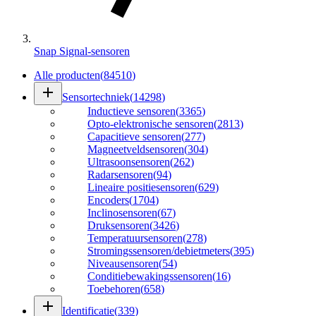
Snap Signal-sensoren
Alle producten
(
84510
)
add
Sensortechniek
(
14298
)
Inductieve sensoren
(
3365
)
Opto-elektronische sensoren
(
2813
)
Capacitieve sensoren
(
277
)
Magneetveldsensoren
(
304
)
Ultrasoonsensoren
(
262
)
Radarsensoren
(
94
)
Lineaire positiesensoren
(
629
)
Encoders
(
1704
)
Inclinosensoren
(
67
)
Druksensoren
(
3426
)
Temperatuursensoren
(
278
)
Stromingssensoren/debietmeters
(
395
)
Niveausensoren
(
54
)
Conditiebewakingssensoren
(
16
)
Toebehoren
(
658
)
add
Identificatie
(
339
)