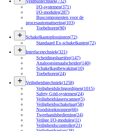
Veldbustechniek
(
732
)
I/O-systemen
(
371
)
I/O-modules
(
287
)
Buscomponenten voor de
procesautomatisering
(
103
)
Toebehoren
(
90
)
add
Schakelkastoplossingen
(
72
)
Standaard Ex-schakelkasten
(
72
)
add
Interfacetechniek
(
321
)
Scheidingsbarrière
(
147
)
Analoogsignaalscheider
(
140
)
Schakelkastbewaking
(
10
)
Toebehoren
(
24
)
add
Veiligheidstechniek
(
1258
)
Veiligheidslichtgordijnen
(
1015
)
Safety Grid-systemen
(
24
)
Veiligheidslaserscanner
(
5
)
Veiligheidsschakelaar
(
58
)
Noodstopknoppen
(
66
)
Tweehandsbediening
(
24
)
Veilige I/O-modules
(
11
)
Veiligheidscontroller
(
21
)
Veiligheidsrelais
(
28
)