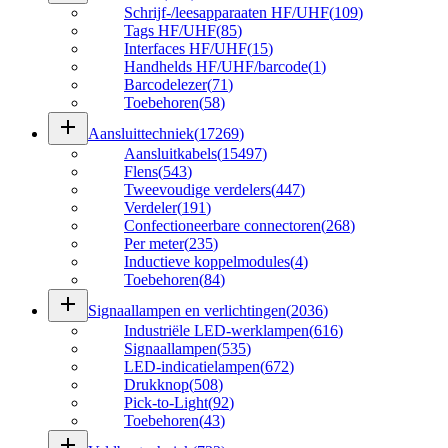
Schrijf-/leesapparaaten HF/UHF
(
109
)
Tags HF/UHF
(
85
)
Interfaces HF/UHF
(
15
)
Handhelds HF/UHF/barcode
(
1
)
Barcodelezer
(
71
)
Toebehoren
(
58
)
add
Aansluittechniek
(
17269
)
Aansluitkabels
(
15497
)
Flens
(
543
)
Tweevoudige verdelers
(
447
)
Verdeler
(
191
)
Confectioneerbare connectoren
(
268
)
Per meter
(
235
)
Inductieve koppelmodules
(
4
)
Toebehoren
(
84
)
add
Signaallampen en verlichtingen
(
2036
)
Industriële LED-werklampen
(
616
)
Signaallampen
(
535
)
LED-indicatielampen
(
672
)
Drukknop
(
508
)
Pick-to-Light
(
92
)
Toebehoren
(
43
)
add