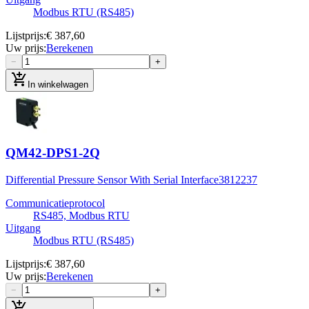
Modbus RTU (RS485)
Lijstprijs
:
€ 387,60
Uw prijs
:
Berekenen
−
+
add_shopping_cart
In winkelwagen
QM42-DPS1-2Q
Differential Pressure Sensor With Serial Interface
3812237
Communicatieprotocol
RS485, Modbus RTU
Uitgang
Modbus RTU (RS485)
Lijstprijs
:
€ 387,60
Uw prijs
:
Berekenen
−
+
add_shopping_cart