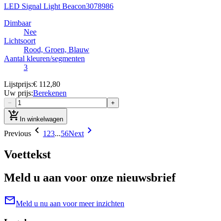
LED Signal Light Beacon
3078986
Dimbaar
Nee
Lichtsoort
Rood, Groen, Blauw
Aantal kleuren/segmenten
3
Lijstprijs
:
€ 112,80
Uw prijs
:
Berekenen
−
+
add_shopping_cart
In winkelwagen
chevron_left
chevron_right
Previous
1
2
3
...
56
Next
Voettekst
Meld u aan voor onze nieuwsbrief
mail
Meld u nu aan voor meer inzichten