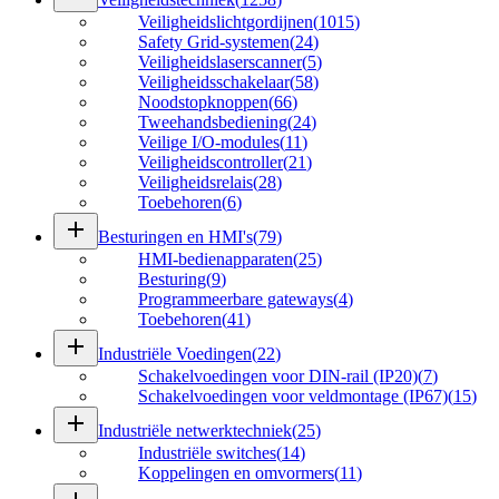
Veiligheidslichtgordijnen
(
1015
)
Safety Grid-systemen
(
24
)
Veiligheidslaserscanner
(
5
)
Veiligheidsschakelaar
(
58
)
Noodstopknoppen
(
66
)
Tweehandsbediening
(
24
)
Veilige I/O-modules
(
11
)
Veiligheidscontroller
(
21
)
Veiligheidsrelais
(
28
)
Toebehoren
(
6
)
add
Besturingen en HMI's
(
79
)
HMI-bedienapparaten
(
25
)
Besturing
(
9
)
Programmeerbare gateways
(
4
)
Toebehoren
(
41
)
add
Industriële Voedingen
(
22
)
Schakelvoedingen voor DIN-rail (IP20)
(
7
)
Schakelvoedingen voor veldmontage (IP67)
(
15
)
add
Industriële netwerktechniek
(
25
)
Industriële switches
(
14
)
Koppelingen en omvormers
(
11
)