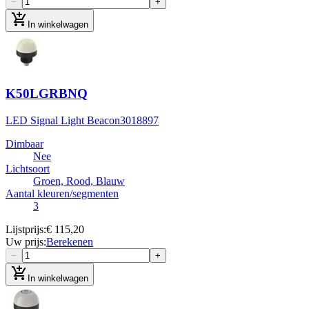
−
+
add_shopping_cart
In winkelwagen
K50LGRBNQ
LED Signal Light Beacon
3018897
Dimbaar
Nee
Lichtsoort
Groen, Rood, Blauw
Aantal kleuren/segmenten
3
Lijstprijs
:
€ 115,20
Uw prijs
:
Berekenen
−
+
add_shopping_cart
In winkelwagen