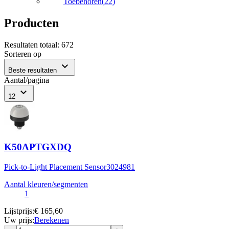
Toebehoren
(
22
)
Producten
Resultaten totaal
:
672
Sorteren op
expand_more
Beste resultaten
Aantal/pagina
expand_more
12
K50APTGXDQ
Pick-to-Light Placement Sensor
3024981
Aantal kleuren/segmenten
1
Lijstprijs
:
€ 165,60
Uw prijs
:
Berekenen