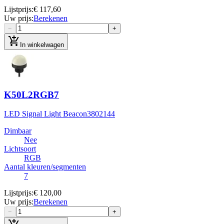
Lijstprijs
:
€ 117,60
Uw prijs
:
Berekenen
−
+
add_shopping_cart
In winkelwagen
K50L2RGB7
LED Signal Light Beacon
3802144
Dimbaar
Nee
Lichtsoort
RGB
Aantal kleuren/segmenten
7
Lijstprijs
:
€ 120,00
Uw prijs
:
Berekenen
−
+