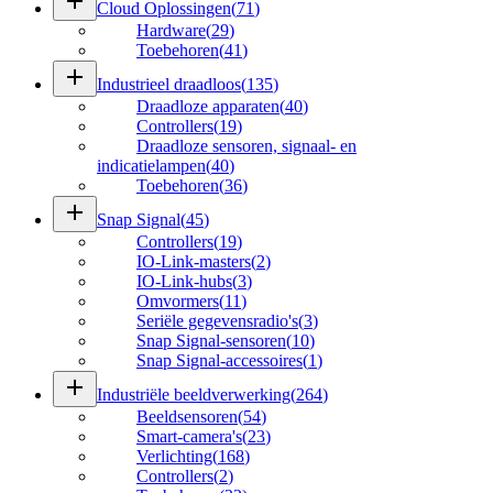
add
Cloud Oplossingen
(
71
)
Hardware
(
29
)
Toebehoren
(
41
)
add
Industrieel draadloos
(
135
)
Draadloze apparaten
(
40
)
Controllers
(
19
)
Draadloze sensoren, signaal- en
indicatielampen
(
40
)
Toebehoren
(
36
)
add
Snap Signal
(
45
)
Controllers
(
19
)
IO-Link-masters
(
2
)
IO-Link-hubs
(
3
)
Omvormers
(
11
)
Seriële gegevensradio's
(
3
)
Snap Signal-sensoren
(
10
)
Snap Signal-accessoires
(
1
)
add
Industriële beeldverwerking
(
264
)
Beeldsensoren
(
54
)
Smart-camera's
(
23
)
Verlichting
(
168
)
Controllers
(
2
)