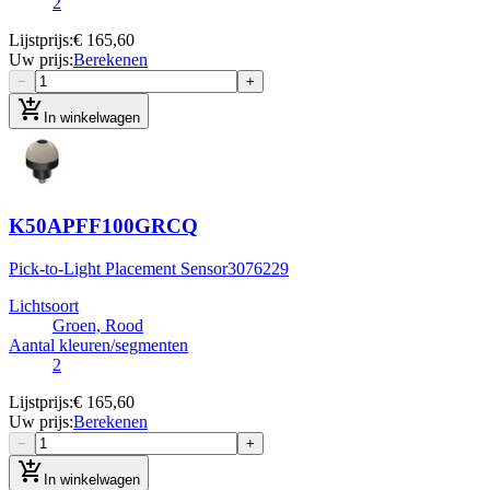
2
Lijstprijs
:
€ 165,60
Uw prijs
:
Berekenen
−
+
add_shopping_cart
In winkelwagen
K50APFF100GRCQ
Pick-to-Light Placement Sensor
3076229
Lichtsoort
Groen, Rood
Aantal kleuren/segmenten
2
Lijstprijs
:
€ 165,60
Uw prijs
:
Berekenen
−
+
add_shopping_cart
In winkelwagen