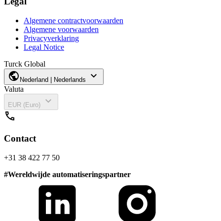
Legal
Algemene contractvoorwaarden
Algemene voorwaarden
Privacyverklaring
Legal Notice
Turck Global
public
expand_more
Nederland | Nederlands
Valuta
expand_more
EUR (Euro)
call
Contact
+31 38 422 77 50
#
Wereldwijde automatiseringspartner