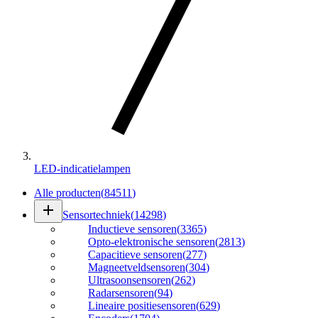
LED-indicatielampen
Alle producten
(
84511
)
add
Sensortechniek
(
14298
)
Inductieve sensoren
(
3365
)
Opto-elektronische sensoren
(
2813
)
Capacitieve sensoren
(
277
)
Magneetveldsensoren
(
304
)
Ultrasoonsensoren
(
262
)
Radarsensoren
(
94
)
Lineaire positiesensoren
(
629
)