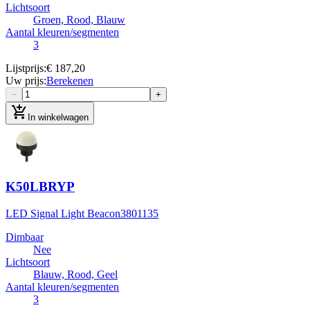
Lichtsoort
Groen, Rood, Blauw
Aantal kleuren/segmenten
3
Lijstprijs
:
€ 187,20
Uw prijs
:
Berekenen
−
+
add_shopping_cart
In winkelwagen
K50LBRYP
LED Signal Light Beacon
3801135
Dimbaar
Nee
Lichtsoort
Blauw, Rood, Geel
Aantal kleuren/segmenten
3