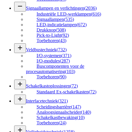
remove
Signaallampen en verlichtingen
(
2036
)
Industriële LED-werklampen
(
616
)
Signaallampen
(
535
)
LED-indicatielampen
(
672
)
Drukknop
(
508
)
Pick-to-Light
(
92
)
Toebehoren
(
43
)
add
Veldbustechniek
(
732
)
I/O-systemen
(
371
)
I/O-modules
(
287
)
Buscomponenten voor de
procesautomatisering
(
103
)
Toebehoren
(
90
)
add
Schakelkastoplossingen
(
72
)
Standaard Ex-schakelkasten
(
72
)
add
Interfacetechniek
(
321
)
Scheidingsbarrière
(
147
)
Analoogsignaalscheider
(
140
)
Schakelkastbewaking
(
10
)
Toebehoren
(
24
)
add
Veiligheidstechniek
(
1258
)