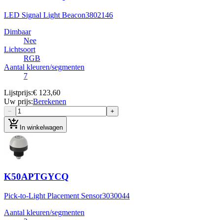
LED Signal Light Beacon
3802146
Dimbaar
Nee
Lichtsoort
RGB
Aantal kleuren/segmenten
7
Lijstprijs
:
€ 123,60
Uw prijs
:
Berekenen
−
+
add_shopping_cart
In winkelwagen
K50APTGYCQ
Pick-to-Light Placement Sensor
3030044
Aantal kleuren/segmenten