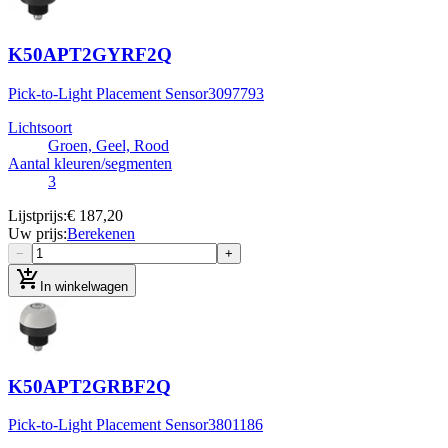
K50APT2GYRF2Q
Pick-to-Light Placement Sensor
3097793
Lichtsoort
Groen, Geel, Rood
Aantal kleuren/segmenten
3
Lijstprijs
:
€ 187,20
Uw prijs
:
Berekenen
−
+
add_shopping_cart
In winkelwagen
K50APT2GRBF2Q
Pick-to-Light Placement Sensor
3801186