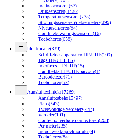
Encoders
(
1704
)
Inclinosensoren
(
67
)
Druksensoren
(
3426
)
Temperatuursensoren
(
278
)
Stromingssensoren/debietmeters
(
395
)
Niveausensoren
(
54
)
Conditiebewakingssensoren
(
16
)
Toebehoren
(
658
)
add
Identificatie
(
339
)
Schrijf-/leesapparaaten HF/UHF
(
109
)
Tags HF/UHF
(
85
)
Interfaces HF/UHF
(
15
)
Handhelds HF/UHF/barcode
(
1
)
Barcodelezer
(
71
)
Toebehoren
(
58
)
add
Aansluittechniek
(
17269
)
Aansluitkabels
(
15497
)
Flens
(
543
)
Tweevoudige verdelers
(
447
)
Verdeler
(
191
)
Confectioneerbare connectoren
(
268
)
Per meter
(
235
)
Inductieve koppelmodules
(
4
)
Toebehoren
(
84
)