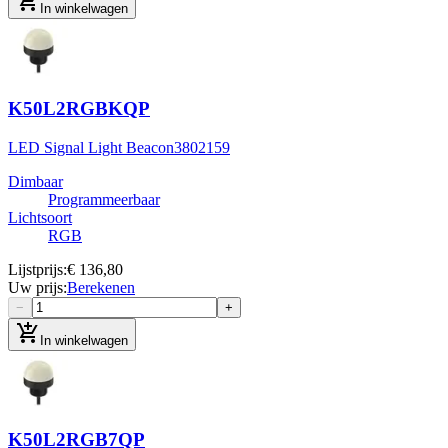
add_shopping_cart
In winkelwagen
K50L2RGBKQP
LED Signal Light Beacon
3802159
Dimbaar
Programmeerbaar
Lichtsoort
RGB
Lijstprijs
:
€ 136,80
Uw prijs
:
Berekenen
−
+
add_shopping_cart
In winkelwagen
K50L2RGB7QP