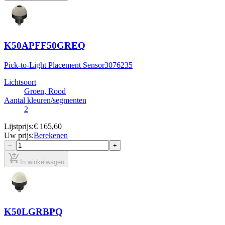
K50APFF50GREQ
Pick-to-Light Placement Sensor
3076235
Lichtsoort
Groen, Rood
Aantal kleuren/segmenten
2
Lijstprijs
:
€ 165,60
Uw prijs
:
Berekenen
−
+
add_shopping_cart
In winkelwagen
K50LGRBPQ