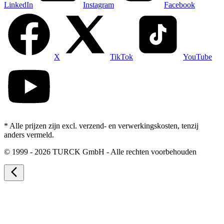
LinkedIn
Instagram
Facebook
X
TikTok
YouTube
* Alle prijzen zijn excl. verzend- en verwerkingskosten, tenzij
anders vermeld.
©
1999 - 2026 TURCK GmbH - Alle rechten voorbehouden
arrow_back_ios_new