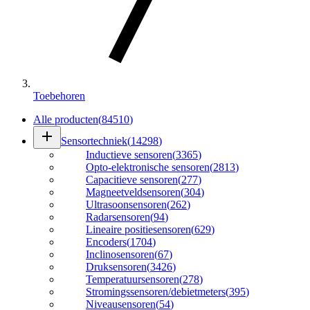
Toebehoren
Alle producten
(
84510
)
add
Sensortechniek
(
14298
)
Inductieve sensoren
(
3365
)
Opto-elektronische sensoren
(
2813
)
Capacitieve sensoren
(
277
)
Magneetveldsensoren
(
304
)
Ultrasoonsensoren
(
262
)
Radarsensoren
(
94
)
Lineaire positiesensoren
(
629
)
Encoders
(
1704
)
Inclinosensoren
(
67
)
Druksensoren
(
3426
)
Temperatuursensoren
(
278
)
Stromingssensoren/debietmeters
(
395
)
Niveausensoren
(
54
)