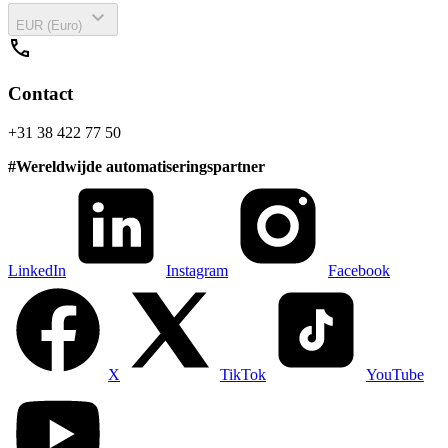
expand_more
EUR (Euro)
call
Contact
+31 38 422 77 50
#
Wereldwijde automatiseringspartner
LinkedIn
Instagram
Facebook
X
TikTok
YouTube