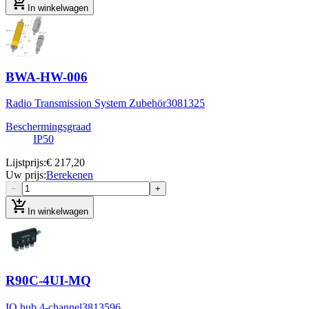
add_shopping_cart
In winkelwagen
BWA-HW-006
Radio Transmission System Zubehör
3081325
Beschermingsgraad
IP50
Lijstprijs
:
€ 217,20
Uw prijs
:
Berekenen
−
+
add_shopping_cart
In winkelwagen
R90C-4UI-MQ
IO hub 4-channel
3813596