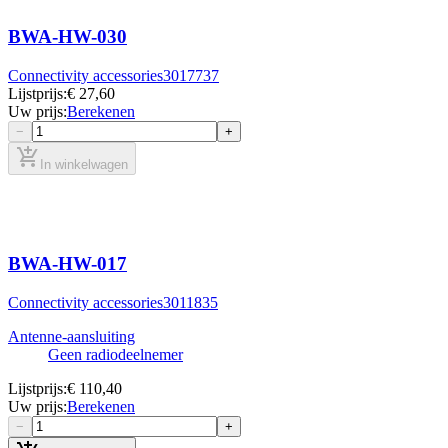
BWA-HW-030
Connectivity accessories
3017737
Lijstprijs
:
€ 27,60
Uw prijs
:
Berekenen
−
+
add_shopping_cart
In winkelwagen
BWA-HW-017
Connectivity accessories
3011835
Antenne-aansluiting
Geen radiodeelnemer
Lijstprijs
:
€ 110,40
Uw prijs
:
Berekenen
−
+