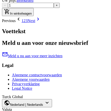
Uw prijs
:
Berekenen
−
+
add_shopping_cart
In winkelwagen
chevron_left
chevron_right
Previous
1
2
3
Next
Voettekst
Meld u aan voor onze nieuwsbrief
mail
Meld u nu aan voor meer inzichten
Legal
Algemene contractvoorwaarden
Algemene voorwaarden
Privacyverklaring
Legal Notice
Turck Global
public
expand_more
Nederland | Nederlands
Valuta