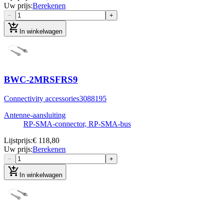
Uw prijs
:
Berekenen
−
+
add_shopping_cart
In winkelwagen
BWC-2MRSFRS9
Connectivity accessories
3088195
Antenne-aansluiting
RP‐SMA‐connector, RP-SMA-bus
Lijstprijs
:
€ 118,80
Uw prijs
:
Berekenen
−
+
add_shopping_cart
In winkelwagen