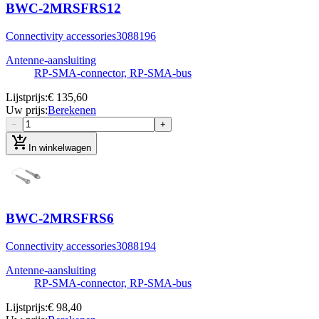
BWC-2MRSFRS12
Connectivity accessories
3088196
Antenne-aansluiting
RP‐SMA‐connector, RP-SMA-bus
Lijstprijs
:
€ 135,60
Uw prijs
:
Berekenen
−
+
add_shopping_cart
In winkelwagen
BWC-2MRSFRS6
Connectivity accessories
3088194
Antenne-aansluiting
RP‐SMA‐connector, RP-SMA-bus
Lijstprijs
:
€ 98,40