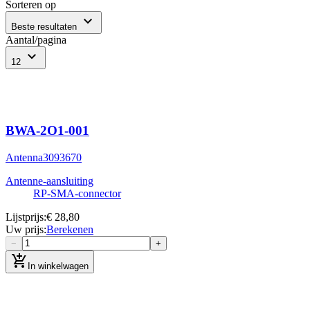
Sorteren op
expand_more
Beste resultaten
Aantal/pagina
expand_more
12
BWA-2O1-001
Antenna
3093670
Antenne-aansluiting
RP‐SMA‐connector
Lijstprijs
:
€ 28,80
Uw prijs
:
Berekenen
−
+
add_shopping_cart
In winkelwagen