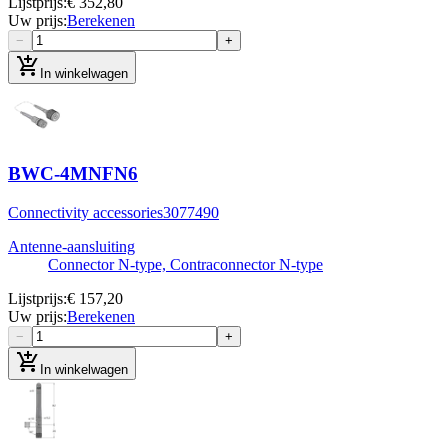
Lijstprijs
:
€ 352,80
Uw prijs
:
Berekenen
−
+
add_shopping_cart
In winkelwagen
BWC-4MNFN6
Connectivity accessories
3077490
Antenne-aansluiting
Connector N-type, Contraconnector N-type
Lijstprijs
:
€ 157,20
Uw prijs
:
Berekenen
−
+
add_shopping_cart
In winkelwagen