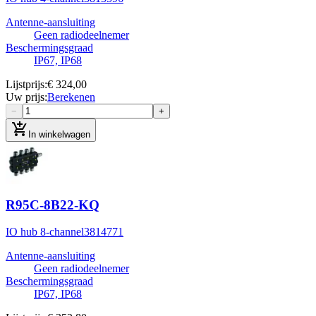
Antenne-aansluiting
Geen radiodeelnemer
Beschermingsgraad
IP67, IP68
Lijstprijs
:
€ 324,00
Uw prijs
:
Berekenen
−
+
add_shopping_cart
In winkelwagen
R95C-8B22-KQ
IO hub 8-channel
3814771
Antenne-aansluiting
Geen radiodeelnemer
Beschermingsgraad
IP67, IP68