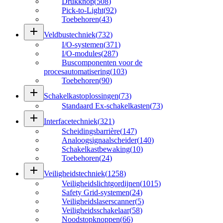
Drukknop
(
508
)
Pick-to-Light
(
92
)
Toebehoren
(
43
)
add
Veldbustechniek
(
732
)
I/O-systemen
(
371
)
I/O-modules
(
287
)
Buscomponenten voor de
procesautomatisering
(
103
)
Toebehoren
(
90
)
add
Schakelkastoplossingen
(
73
)
Standaard Ex-schakelkasten
(
73
)
add
Interfacetechniek
(
321
)
Scheidingsbarrière
(
147
)
Analoogsignaalscheider
(
140
)
Schakelkastbewaking
(
10
)
Toebehoren
(
24
)
add
Veiligheidstechniek
(
1258
)
Veiligheidslichtgordijnen
(
1015
)
Safety Grid-systemen
(
24
)
Veiligheidslaserscanner
(
5
)
Veiligheidsschakelaar
(
58
)
Noodstopknoppen
(
66
)