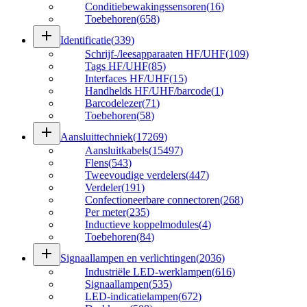
Conditiebewakingssensoren
(
16
)
Toebehoren
(
658
)
add
Identificatie
(
339
)
Schrijf-/leesapparaaten HF/UHF
(
109
)
Tags HF/UHF
(
85
)
Interfaces HF/UHF
(
15
)
Handhelds HF/UHF/barcode
(
1
)
Barcodelezer
(
71
)
Toebehoren
(
58
)
add
Aansluittechniek
(
17269
)
Aansluitkabels
(
15497
)
Flens
(
543
)
Tweevoudige verdelers
(
447
)
Verdeler
(
191
)
Confectioneerbare connectoren
(
268
)
Per meter
(
235
)
Inductieve koppelmodules
(
4
)
Toebehoren
(
84
)
add
Signaallampen en verlichtingen
(
2036
)
Industriële LED-werklampen
(
616
)
Signaallampen
(
535
)
LED-indicatielampen
(
672
)