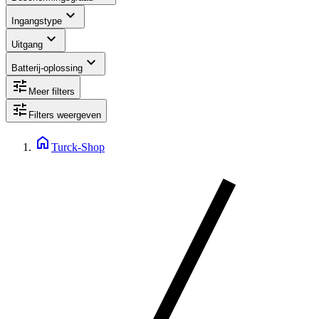
expand_more
Ingangstype
expand_more
Uitgang
expand_more
Batterij-oplossing
tune
Meer filters
tune
Filters weergeven
home
Turck-Shop