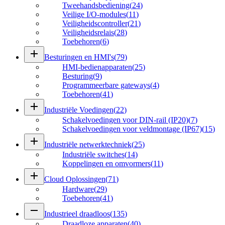
Tweehandsbediening
(
24
)
Veilige I/O-modules
(
11
)
Veiligheidscontroller
(
21
)
Veiligheidsrelais
(
28
)
Toebehoren
(
6
)
add
Besturingen en HMI's
(
79
)
HMI-bedienapparaten
(
25
)
Besturing
(
9
)
Programmeerbare gateways
(
4
)
Toebehoren
(
41
)
add
Industriële Voedingen
(
22
)
Schakelvoedingen voor DIN-rail (IP20)
(
7
)
Schakelvoedingen voor veldmontage (IP67)
(
15
)
add
Industriële netwerktechniek
(
25
)
Industriële switches
(
14
)
Koppelingen en omvormers
(
11
)
add
Cloud Oplossingen
(
71
)
Hardware
(
29
)
Toebehoren
(
41
)
remove
Industrieel draadloos
(
135
)
Draadloze apparaten
(
40
)