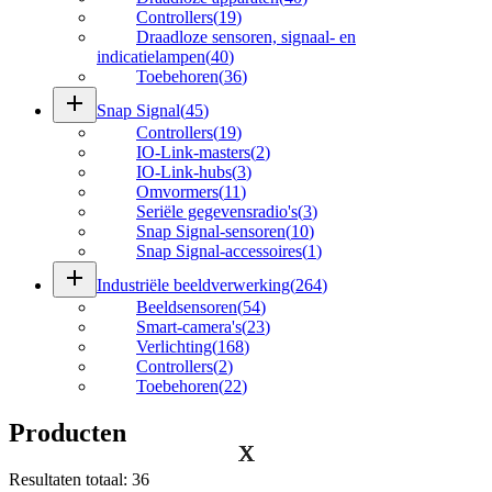
Controllers
(
19
)
Draadloze sensoren, signaal- en
indicatielampen
(
40
)
Toebehoren
(
36
)
add
Snap Signal
(
45
)
Controllers
(
19
)
IO-Link-masters
(
2
)
IO-Link-hubs
(
3
)
Omvormers
(
11
)
Seriële gegevensradio's
(
3
)
Snap Signal-sensoren
(
10
)
Snap Signal-accessoires
(
1
)
add
Industriële beeldverwerking
(
264
)
Beeldsensoren
(
54
)
Smart-camera's
(
23
)
Verlichting
(
168
)
Controllers
(
2
)
Toebehoren
(
22
)
Producten
Resultaten totaal
:
36